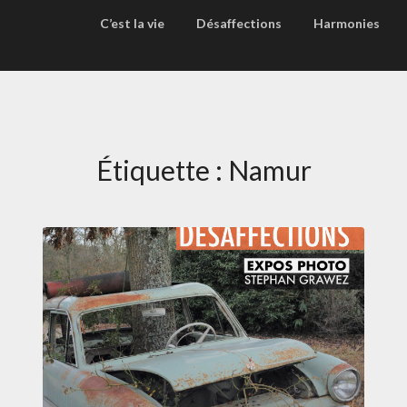
C’est la vie
Désaffections
Harmonies
Étiquette :
Namur