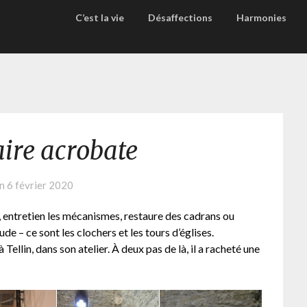
C’est la vie
Désaffections
Harmonies
re acrobate
on
6 février 2020
, entretien les mécanismes, restaure des cadrans ou
ude – ce sont les clochers et les tours d’églises.
llin, dans son atelier. À deux pas de là, il a racheté une