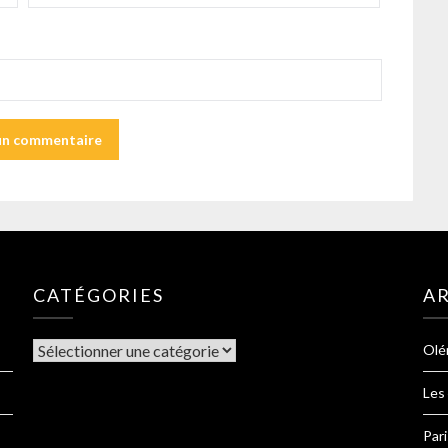
CATÉGORIES
AR
Olé
Les
Pari