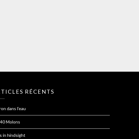
TICLES RÉCENTS
ron dans l’eau
 40 Molons
s in hindsight