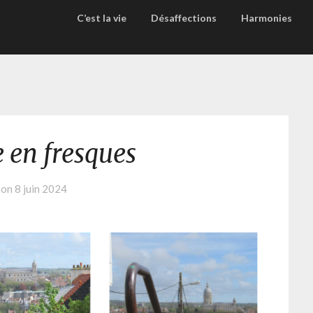
C’est la vie
Désaffections
Harmonies
 en fresques
 on
8 juin 2024