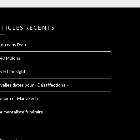
TICLES RÉCENTS
ron dans l’eau
 40 Molons
s in hindsight
velles dates pour « Désaffections »
aouira et Marrakech
umentaliste funéraire