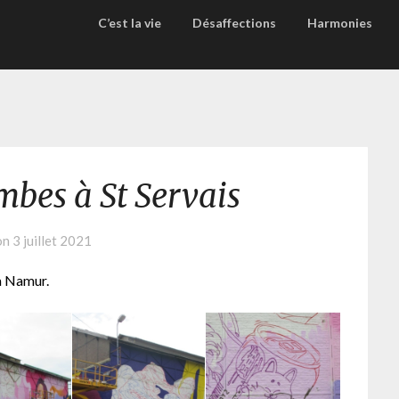
C’est la vie
Désaffections
Harmonies
mbes à St Servais
on
3 juillet 2021
 à Namur.